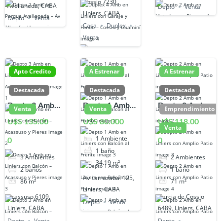
Cossio 7230,
Avellaneda, CABA
Depto
Venta
Liniers, CABA
Depto
Venta
Casa
Duplex
Venta
Apto Credito
A Estrenar
A Estrenar
Destacada
Destacada
Destacada
Depto 3 Amb
Depto 1 Amb
Depto 2 Amb
Venta
Venta
Emprendimiento
en Liniers con
en Liniers con
en Liniers con
U$S 135.00
U$S 80.000
U$S 118.00
Venta
Balcón –
Balcón al
Amplio Patio
1
Ambiente
0
0
Acassuso y
Frente
1
baño
Pieres
3
Ambientes
2
Ambientes
34.19
m²
2
baños
1
baño
Av Larrazabal 125,
86
m²
71
m²
Liniers, CABA
Acassuso 6109,
Garcia de Cossio
Depto
Venta
Liniers, CABA
6489, Liniers, CABA
Depto
Venta
Depto