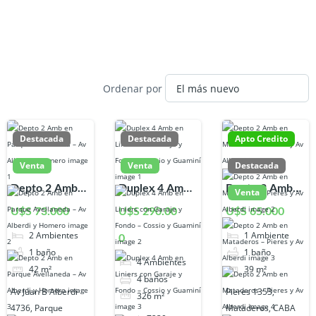
Ordenar por
Destacada
Destacada
Apto Credito
Venta
Venta
Destacada
Depto 2 Amb
Duplex 4 Amb
Depto 2 Amb
Venta
en Parque
en Liniers con
en Mataderos –
U$S 73.000
U$S 290.00
U$S 65.000
Avellaneda –
Garaje y Fondo
Pieres y Av
2
Ambientes
1
Ambiente
0
Av Alberdi y
– Cossio y
Alberdi
1
baño
1
baño
Homero
Guaminí
4
Ambientes
42
m²
39
m²
4
baños
Av Juan B Alberdi
Pieres 1353,
326
m²
4736, Parque
Mataderos, CABA