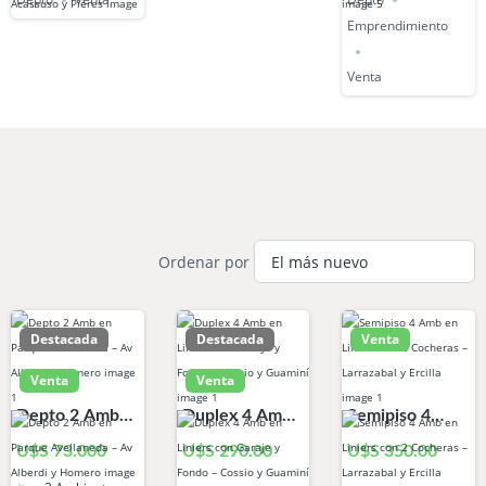
Emprendimiento
Venta
Ordenar por
Destacada
Destacada
Venta
Venta
Venta
Depto 2 Amb
Duplex 4 Amb
Semipiso 4
en Parque
en Liniers con
Amb en Liniers
U$S 73.000
U$S 290.00
U$S 350.00
Avellaneda –
Garaje y Fondo
con 2 Cocheras