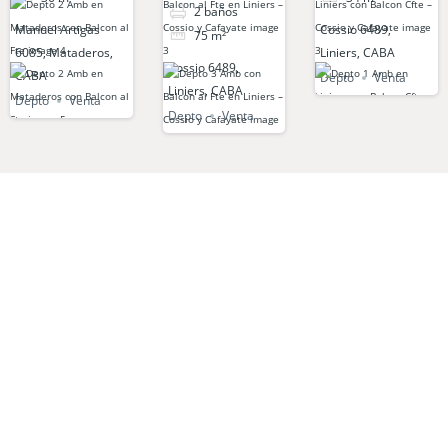
2
baños
Manuel Artigas
Cossio 6489,
75
m²
6085, Mataderos,
Liniers, CABA
Cossio 6489,
CABA
Depto
Venta
Liniers, CABA
Depto
Venta
Depto
Venta