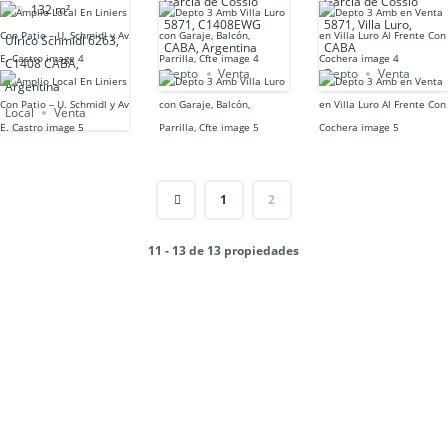
García de Cossio
García de Cossio
132
m²
5871, C1408EWG
5871, Villa Luro,
Ulrico Schmidl 6263,
CABA, Argentina
CABA
C1408 CABA,
Depto
Venta
Depto
Venta
Argentina
Local
Venta
1
2
11 - 13 de 13 propiedades