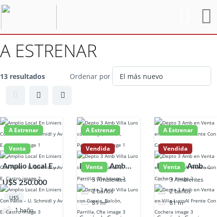
A ESTRENAR
13 resultados
Ordenar por
A Estrenar
A Estrenar
A Estrenar
Venta
Vendida
Vendida
Amplio Local En
Depto 3 Amb
Depto 3 Amb en
Venta
Venta
Liniers Con
Villa Luro con
Venta en Villa
3
Ambientes
3
Ambientes
U$S 250.000
Patio – U.
Garaje, Balcón,
Luro Al Frente
2
baños
2
baños
U$S
Schmidl y Av E.
Parrilla, Cfte
Con Cochera
81
m²
81
m²
1
baño
Castro