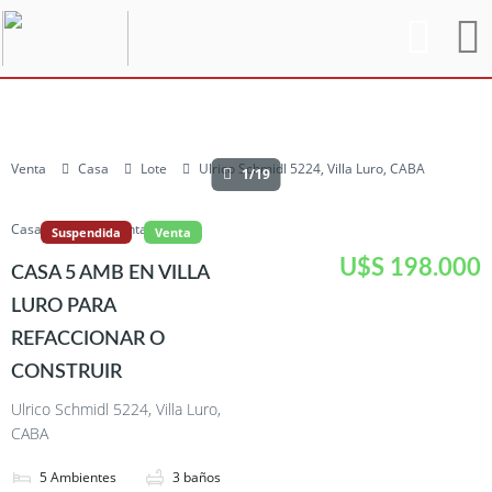
Venta
Casa
Lote
Ulrico Schmidl 5224, Villa Luro, CABA
1/19
Casa
Lote
Venta
Suspendida
Venta
U$S 198.000
CASA 5 AMB EN VILLA
LURO PARA
REFACCIONAR O
CONSTRUIR
Ulrico Schmidl 5224, Villa Luro,
CABA
5
Ambientes
3
baños