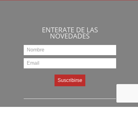
ENTERATE DE LAS
NOVEDADES
Montiel 1454 – Liniers – CABA
(011) 4642-8150
elaltilloinmuebles@gmail.com