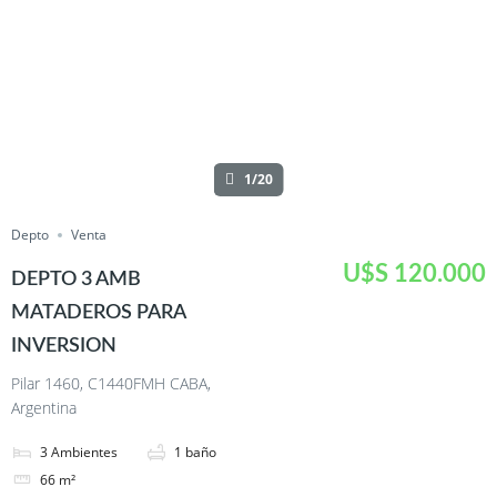
1/20
Depto
Venta
U$S 120.000
DEPTO 3 AMB
MATADEROS PARA
INVERSION
Pilar 1460, C1440FMH CABA,
Argentina
3
Ambientes
1
baño
66
m²