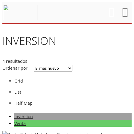
INVERSION
4 resultados
Ordenar por
Grid
List
Half Map
Inversion
Venta